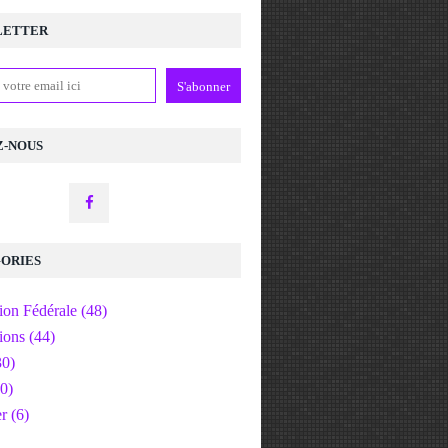
LETTER
Z-NOUS
ORIES
ion Fédérale
(48)
ions
(44)
0)
0)
er
(6)