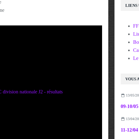
e
LIENS
nne
F
Lis
Bo
Cal
Le
VOUS A
13/05/2
13/04/2