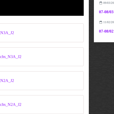
09/03/2
11/02/2
_N3A_J2
atchs_N3A_J2
_N2A_J2
atchs_N2A_J2