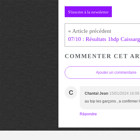
S'inscrire à la newsletter
COMMENTER CET AR
Ajouter un commentaire
C
Chantal Jean
15/01/2024 16:06
au top les garçons , a confirmer 
Répondre