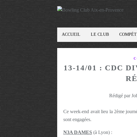
ACCUEIL
LE CLUB
COMPÉT
C
13-14/01 : CDC D
RÉ
Rédigé par Jo
Ce week-end avait lieu la 2ème journ
sont engagées.
N3A DAMES
(à Lyon) :