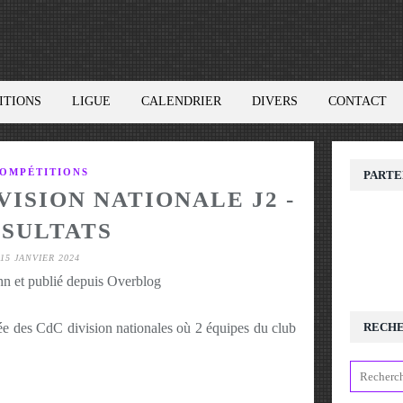
ITIONS
LIGUE
CALENDRIER
DIVERS
CONTACT
OMPÉTITIONS
PARTE
IVISION NATIONALE J2 -
SULTATS
15 JANVIER 2024
hn et publié depuis Overblog
ée des CdC division nationales où 2 équipes du club
RECH