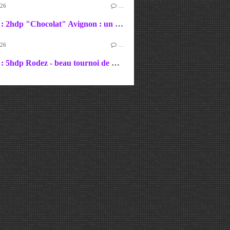
026
…
07-08/03 : 2hdp "Chocolat" Avignon : un nouveau podium !
026
…
07-08/02 : 5hdp Rodez - beau tournoi de notre équipe !