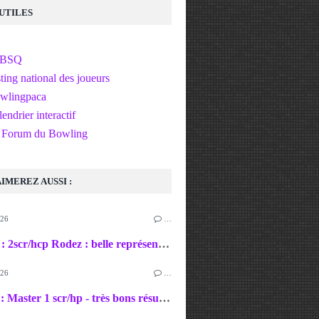
 UTILES
FBSQ
ting national des joueurs
wlingpaca
endrier interactif
 Forum du Bowling
IMEREZ AUSSI :
026
…
09-10/05 : 2scr/hcp Rodez : belle représentation du club + un 300 de Seb !
026
…
11-12/04 : Master 1 scr/hp - très bons résultats dans l'ensemble et un 300 de Nico !