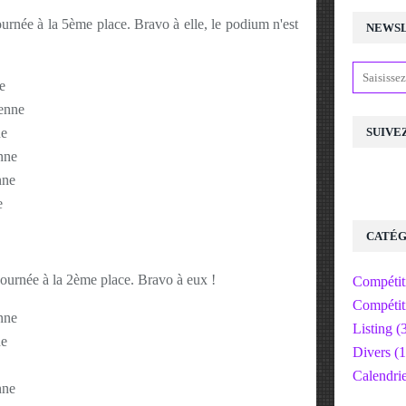
urnée à la 5ème place. Bravo à elle, le podium n'est
NEWS
e
yenne
ne
SUIVE
nne
nne
e
CATÉG
journée à la 2ème place. Bravo à eux !
Compétit
Compétit
nne
Listing
(3
ne
Divers
(1
Calendri
nne