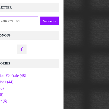
LETTER
Z-NOUS
ORIES
ion Fédérale
(48)
ions
(44)
0)
0)
er
(6)