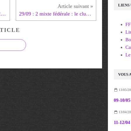
LIENS
Listing du mois de Septembre 2024
29/09 : 2 mixte fédérale : le club reçu 5/6 !
F
TICLE
Lis
Bo
Cal
Le
VOUS A
13/05/2
13/04/2