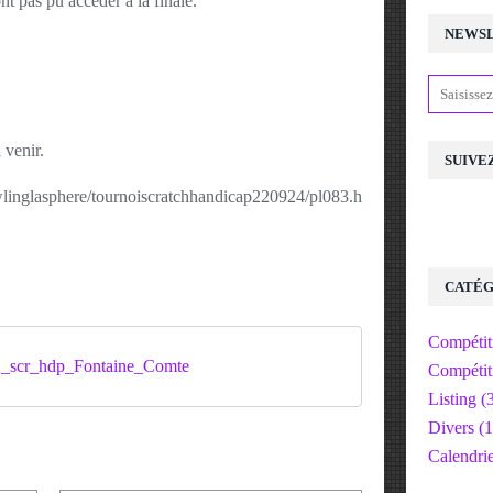
nt pas pu accéder à la finale.
NEWS
 venir.
SUIVE
wlinglasphere/tournoiscratchhandicap220924/pl083.h
CATÉG
Compétit
_scr_hdp_Fontaine_Comte
Compétit
Listing
(3
Divers
(1
Calendri