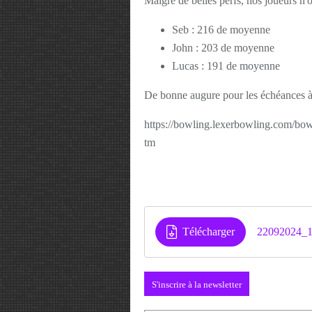
Malgré de belles perfs, nos joueurs n'o
Seb : 216 de moyenne
John : 203 de moyenne
Lucas : 191 de moyenne
De bonne augure pour les échéances à
https://bowling.lexerbowling.com/bo
tm
Télécharger
22092024_1
S'inscrire à la newsletter