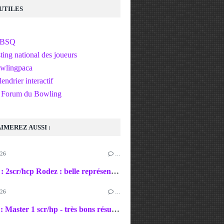
 UTILES
FBSQ
ting national des joueurs
wlingpaca
endrier interactif
 Forum du Bowling
IMEREZ AUSSI :
026
…
09-10/05 : 2scr/hcp Rodez : belle représentation du club + un 300 de Seb !
026
…
11-12/04 : Master 1 scr/hp - très bons résultats dans l'ensemble et un 300 de Nico !