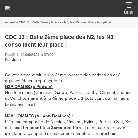
MENU
Accueil
» CDC J3 : Belle 2ème place des N2, les N3 consolident leur place !
CDC J3 : Belle 2ème place des N2, les N3
consolident leur place !
Publié le 01/06/2026 à 07:09
Par
John
Ce week-end avait lieu la 3ème journée des nationales et 3
équipes étaient représentées.
N3A DAMES (à Pertuis)
:
Nos féminines (Christine, Sarah, Patricia, Cathy, Chantal, Jeanine
et Célia)
terminent à la 4ème place
à 1 petit point du maintien.
Bravo les filles !
N2A HOMMES (à Lyon Decines)
:
L'équipe composée de Nicolas, Vincent, Kylian, Patrick, Cyril, Seb
et Lucas
finissent à la 2ème position
et continuer à prouver
qu'il faudra compter sur eux pour la montée l'an prochain.