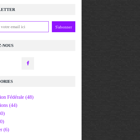
LETTER
Z-NOUS
ORIES
ion Fédérale
(48)
ions
(44)
0)
0)
er
(6)