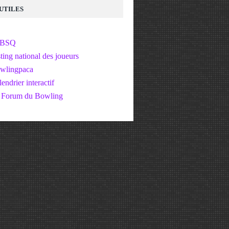
 UTILES
FBSQ
ting national des joueurs
wlingpaca
endrier interactif
 Forum du Bowling