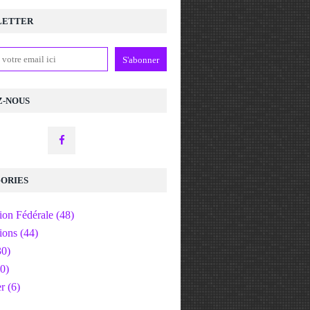
LETTER
Z-NOUS
ORIES
ion Fédérale
(48)
ions
(44)
0)
0)
er
(6)