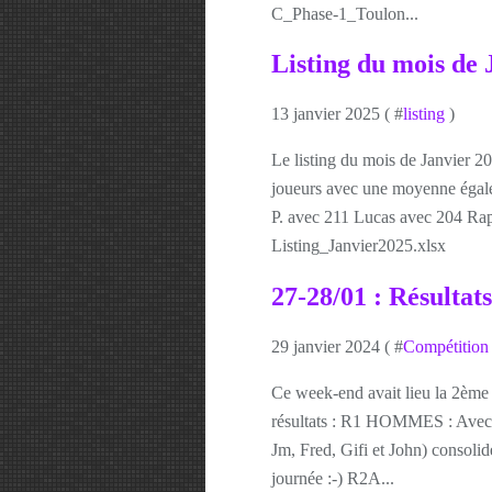
C_Phase-1_Toulon...
Listing du mois de 
13 janvier 2025 ( #
listing
)
Le listing du mois de Janvier 2
joueurs avec une moyenne égale
P. avec 211 Lucas avec 204 Rap
Listing_Janvier2025.xlsx
27-28/01 : Résultat
29 janvier 2024 ( #
Compétition 
Ce week-end avait lieu la 2ème 
résultats : R1 HOMMES : Avec de
Jm, Fred, Gifi et John) consol
journée :-) R2A...