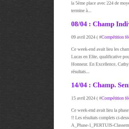
la 5ème place avec 224 de moyen
termine à...
08/04 : Champ Indiv
09 avril 2024 ( #
Compétition fé
Ce week-end avait lieu les cham
Lucas en Elite, qualificative pou
Honneur. En Excellence, Cathy e
résultats...
14/04 : Champ. Seni
15 avril 2024 ( #
Compétition fé
Ce week-end avait lieu la phas
!! Les résultats complets ci-de
A_Phase-1_PERTUIS-Classement