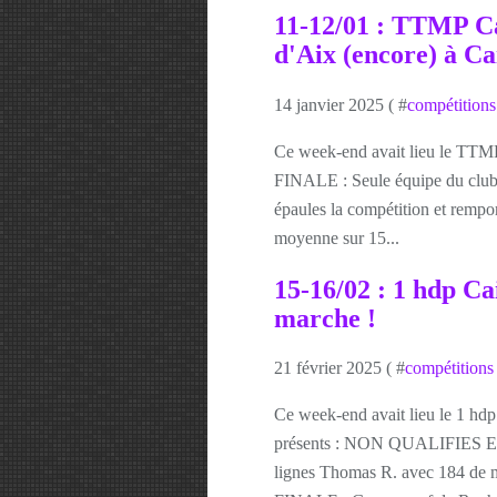
11-12/01 : TTMP Cai
d'Aix (encore) à Ca
14 janvier 2025 ( #
compétitions
Ce week-end avait lieu le TTMP
FINALE : Seule équipe du club q
épaules la compétition et rempor
moyenne sur 15...
15-16/02 : 1 hdp Cai
marche !
21 février 2025 ( #
compétitions
Ce week-end avait lieu le 1 hdp 
présents : NON QUALIFIES EN
lignes Thomas R. avec 184 d