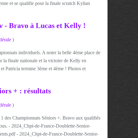
ne et se qualifie pour la finale scratch Kylian
 - Bravo à Lucas et Kelly !
dérale
)
pionnats individuels. A noter la belle 4ème place de
r la finale nationale et la victoire de Kelly en
t Patricia termine 3ème et 4ème ! Photos et
ors + : résultats
dérale
)
e 1 des Championnats Séniors +. Bravo aux qualifiés
ssous. - 2024_Chpt-de-France-Doublette-Senior-
s.pdf - 2024_Chpt-de-France-Doublette-Senior-