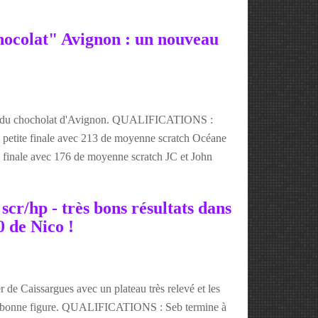
hocolat" Avignon : un nouveau
dp du chocholat d'Avignon. QUALIFICATIONS :
n petite finale avec 213 de moyenne scratch Océane
te finale avec 176 de moyenne scratch JC et John
scr/hp - très bons résultats dans
0 de Nico !
 de Caissargues avec un plateau très relevé et les
très bonne figure. QUALIFICATIONS : Seb termine à