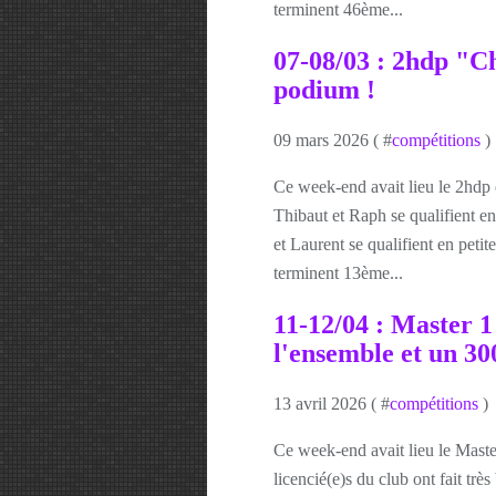
terminent 46ème...
07-08/03 : 2hdp "C
podium !
09 mars 2026 ( #
compétitions
)
Ce week-end avait lieu le 2h
Thibaut et Raph se qualifient e
et Laurent se qualifient en peti
terminent 13ème...
11-12/04 : Master 1 
l'ensemble et un 30
13 avril 2026 ( #
compétitions
)
Ce week-end avait lieu le Master
licencié(e)s du club ont fait 