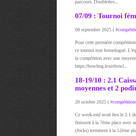
parcours. Doublettes...
07/09 : Tournoi fém
08 septembre 2025 ( #
compétiti
Pour cette première compétition
ce tournoi non homologué. L'éq
la compétition avec une moyenne 
https://bowling.lexerbowl...
18-19/10 : 2.1 Caiss
moyennes et 2 podi
20 octobre 2025 ( #
compétition
Ce week-end avait lieu le 2.1
finissent à la 7ème place avec 
(Jocks) terminent à la 12ème p