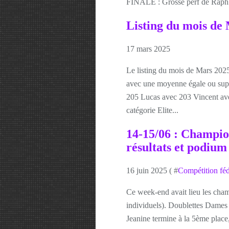
FINALE : Grosse perf de Raph.
Listing du mois de
17 mars 2025
Le listing du mois de Mars 2025
avec une moyenne égale ou supé
205 Lucas avec 203 Vincent ave
catégorie Elite...
14-15/06 : Champio
résultats et podium 
16 juin 2025 ( #
Compétition féd
Ce week-end avait lieu les cham
individuels). Doublettes Dames 
Jeanine termine à la 5ème place