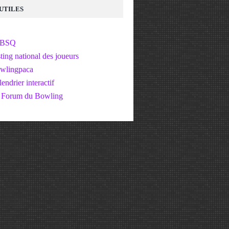
 UTILES
FBSQ
ting national des joueurs
wlingpaca
endrier interactif
 Forum du Bowling