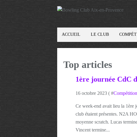
ACCUEIL
LE CLUB
COMPÉT
Top articles
1ère journée CdC di
16 octobre 2023 ( #
Compétition
Ce week-end avait lieu la 1ère 
club étaient présentes. N2A H
moyenne scratch. Lucas termine 
Vincent termine...