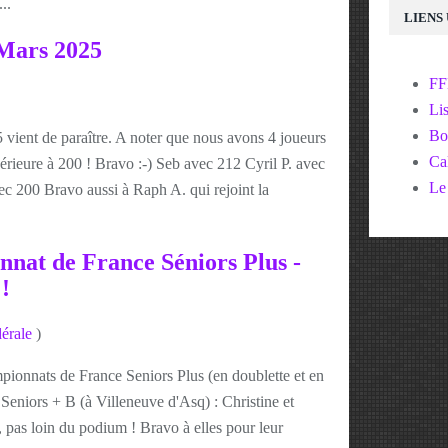
..
LIENS
 Mars 2025
F
Lis
Bo
 vient de paraître. A noter que nous avons 4 joueurs
Cal
rieure à 200 ! Bravo :-) Seb avec 212 Cyril P. avec
Le
c 200 Bravo aussi à Raph A. qui rejoint la
nnat de France Séniors Plus -
!
érale
)
pionnats de France Seniors Plus (en doublette et en
Seniors + B (à Villeneuve d'Asq) : Christine et
, pas loin du podium ! Bravo à elles pour leur