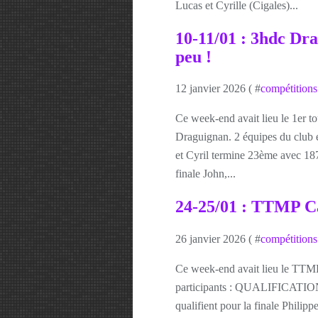
Lucas et Cyrille (Cigales)...
10-11/01 : 3hdc Dr
peu !
12 janvier 2026 ( #
compétitions
Ce week-end avait lieu le 1er to
Draguignan. 2 équipes du club
et Cyril termine 23ème avec 187
finale John,...
24-25/01 : TTMP Cai
26 janvier 2026 ( #
compétitions
Ce week-end avait lieu le TTMP 
participants : QUALIFICATIONS 
qualifient pour la finale Philip